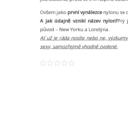
Ovšem jako
první vynálezce
nylonu se 
A jak údajně vznikl název nylon?
Prý 
původ – New Yorku a Londýna.
Ať už je ráda nosíte nebo ne, výzkumy 
sexy, samozřejmě vhodně zvolené.