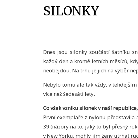
SILONKY
Dnes jsou silonky součástí šatníku s
každý den a kromě letních měsíců, kdy 
neobejdou. Na trhu je jich na výběr nep
Nebylo tomu ale tak vždy, v tehdejším
více než šedesáti lety.
Co však vzniku silonek v naší republice
První exempláře z nylonu představila
39 (názory na to, jaký to byl přesný rok
v New Yorku, mohly jim ženy utrhat ruc