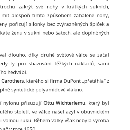
trochu zakrýt své nohy v krátkých sukních,
 mít alespoň tímto způsobem zahalené nohy,
eny pořizují silonky bez zvýrazněných špiček a
otkáte ženu v sukni nebo šatech, ale doplněných
val dlouho, díky druhé světové válce se začal
edy ty pro shazování těžkých nákladů, sami
ího hedvábí.
 Carothers
, kterého si firma DuPont „přetáhla“ z
l plně syntetické polyamidové vlákno.
í nylonu přisuzují
Ottu Wichterlemu
, který byl
ulého století, ve válce našel azyl v obuvnickém
 volnou ruku. Během války však nebyla výroba
 až v roce 1950.