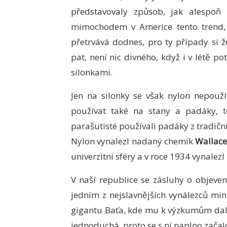
představovaly způsob, jak alespoň 
mimochodem v Americe tento trend,
přetrvává dodnes, pro ty případy si ž
pat, není nic divného, když i v létě p
silonkami.
Jen na silonky se však nylon nepouží
používat také na stany a padáky, t
parašutisté používali padáky z tradičn
Nylon vynalezl nadaný chemik
Wallace
univerzitní sféry a v roce 1934 vynalez
V naší republice se zásluhy o objeven
jedním z nejslavnějších vynálezců min
gigantu Baťa, kde mu k výzkumům dali
jednoduchá, proto se s ní naplno začalo