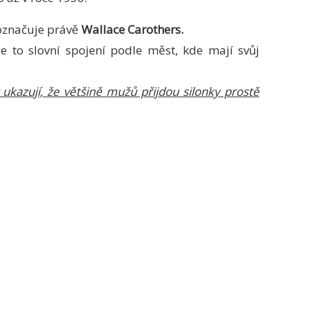
označuje právě
Wallace Carothers.
je to slovní spojení podle měst, kde mají svůj
ukazují, že většině mužů přijdou silonky prostě