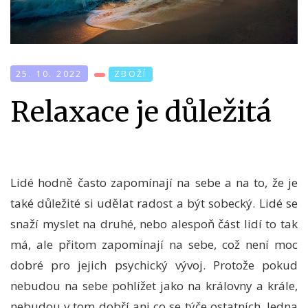
25. 10. 2022
ZBOŽÍ
Relaxace je důležitá
Lidé hodně často zapomínají na sebe a na to, že je
také důležité si udělat radost a být sobecký. Lidé se
snaží myslet na druhé, nebo alespoň část lidí to tak
má, ale přitom zapomínají na sebe, což není moc
dobré pro jejich psychický vývoj. Protože pokud
nebudou na sebe pohlížet jako na královny a krále,
nebudou v tom dobří ani co se týče ostatních. Jedna