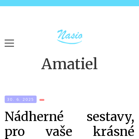
Skip
Skip
to
to
main
content
menu
Amatiel
30. 6. 2025
Nádherné sestavy,
pro vaše krásné