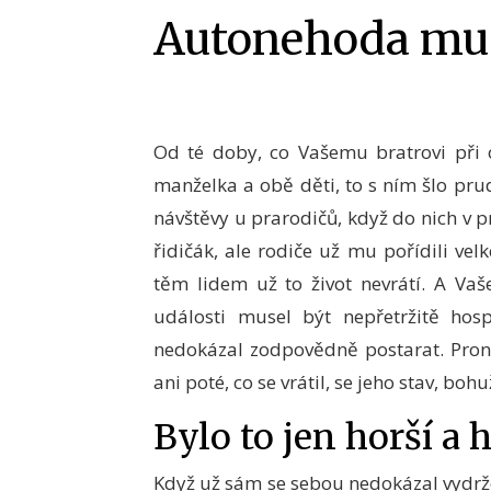
Autonehoda mu 
Od té doby, co Vašemu bratrovi při
manželka a obě děti, to s ním šlo prud
návštěvy u prarodičů, když do nich v p
řidičák, ale rodiče už mu pořídili vel
těm lidem už to život nevrátí. A Vaš
události musel být nepřetržitě hosp
nedokázal zodpovědně postarat. Proná
ani poté, co se vrátil, se jeho stav, bohu
Bylo to jen horší a 
Když už sám se sebou nedokázal vydržet,