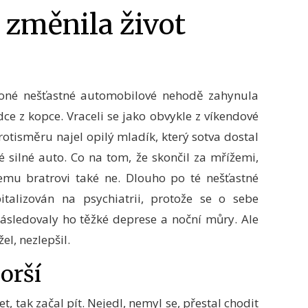
změnila život
 oné nešťastné automobilové nehodě zahynula
ce z kopce. Vraceli se jako obvykle z víkendové
rotisměru najel opilý mladík, který sotva dostal
ké silné auto. Co na tom, že skončil za mřížemi,
emu bratrovi také ne. Dlouho po té nešťastné
italizován na psychiatrii, protože se o sebe
sledovaly ho těžké deprese a noční můry. Ale
žel, nezlepšil.
horší
 tak začal pít. Nejedl, nemyl se, přestal chodit