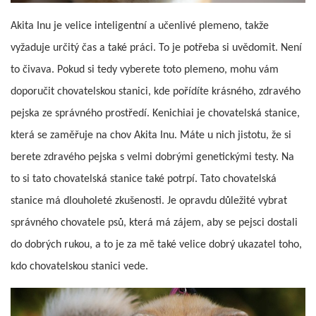
Akita Inu je velice inteligentní a učenlivé plemeno, takže
vyžaduje určitý čas a také práci. To je potřeba si uvědomit. Není
to čivava. Pokud si tedy vyberete toto plemeno, mohu vám
doporučit chovatelskou stanici, kde pořídíte krásného, zdravého
pejska ze správného prostředí. Kenichiai je chovatelská stanice,
která se zaměřuje na chov Akita Inu. Máte u nich jistotu, že si
berete zdravého pejska s velmi dobrými genetickými testy. Na
to si tato chovatelská stanice také potrpí. Tato chovatelská
stanice má dlouholeté zkušenosti. Je opravdu důležité vybrat
správného chovatele psů, která má zájem, aby se pejsci dostali
do dobrých rukou, a to je za mě také velice dobrý ukazatel toho,
kdo chovatelskou stanici vede.